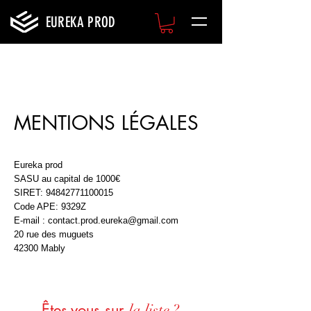
EUREKA PROD
For Magicians & Mentalists
🇫🇷 FRANCE ET WORDWIDE 🌍
MENTIONS LÉGALES
Eureka prod
SASU au capital de 1000€
SIRET:
94842771100015
Code APE: 9329Z
E-mail :
contact.prod.eureka@gmail.com
20 rue des muguets
42300 Mably
Êtes-vous sur
la liste ?