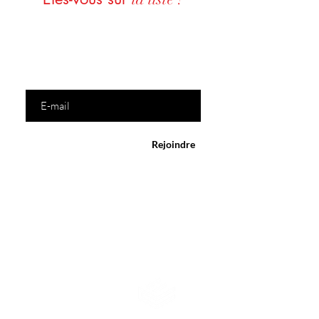
Soyez avertis des dernières nouveautés, des
remises exclusives ainsi que des congrès ou se
déplaceront EUREKA PROD
Saisissez votre e-mail ici
Rejoindre
Service client
Pour toutes questions, veuillez soumettre votre
demande pas courriel. Vous recevrez une réponse
dans un délai de 24 à 72 heures maximum.
E-mail :
contact.prod.eureka@gmail.com
Politique
Expédition et retours
Politique de boutique
Moyens de paiement